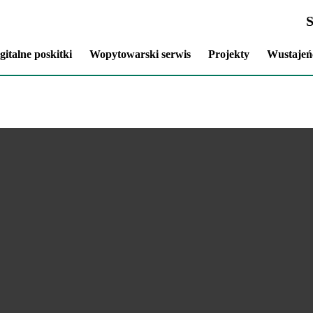
gitalne poskitki
Wopytowarski serwis
Projekty
Wustajeń