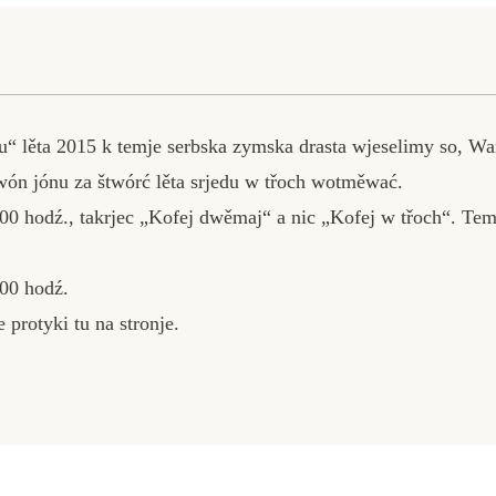
“ lěta 2015 k temje serbska zymska drasta wjeselimy so, W
wón jónu za štwórć lěta srjedu w třoch wotměwać.
0 hodź., takrjec „Kofej dwěmaj“ a nic „Kofej w třoch“. Te
.00 hodź.
protyki tu na stronje.