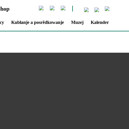
Shop
cy
Kubłanje a posrědkowanje
Muzej
Kalender