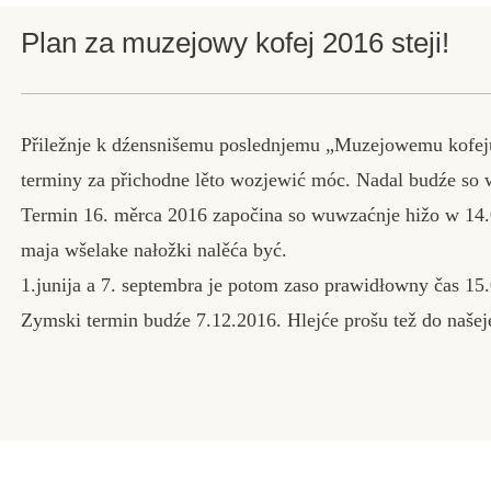
Plan za muzejowy kofej 2016 steji!
Přiležnje k dźensnišemu poslednjemu „Muzejowemu kofeju
terminy za přichodne lěto wozjewić móc. Nadal budźe so 
Termin 16. měrca 2016 započina so wuwzaćnje hižo w 14.0
maja wšelake nałožki nalěća być.
1.junija a 7. septembra je potom zaso prawidłowny čas 15
Zymski termin budźe 7.12.2016. Hlejće prošu tež do našeje 