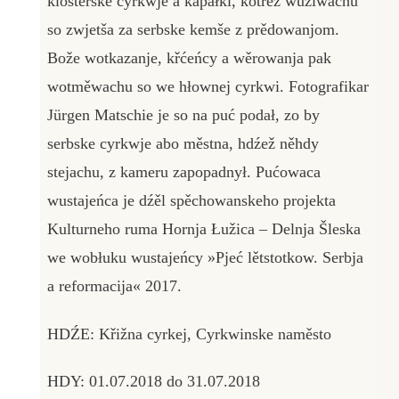
klóšterske cyrkwje a kapałki, kotrež wužiwachu
so zwjetša za serbske kemše z prědowanjom.
Bože wotkazanje, křćeńcy a wěrowanja pak
wotměwachu so we hłownej cyrkwi. Fotografikar
Jürgen Matschie je so na puć podał, zo by
serbske cyrkwje abo městna, hdźež něhdy
stejachu, z kameru zapopadnył. Pućowaca
wustajeńca je dźěl spěchowanskeho projekta
Kulturneho ruma Hornja Łužica – Delnja Šleska
we wobłuku wustajeńcy »Pjeć lětstotkow. Serbja
a reformacija« 2017.
HDŹE: Křižna cyrkej, Cyrkwinske naměsto
HDY: 01.07.2018 do 31.07.2018