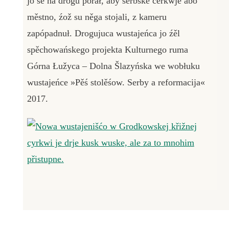
jo se na drogu pórał, aby serbske cerkwje abo
městno, źož su něga stojali, z kameru
zapópadnuł. Drogujuca wustajeńca jo źěl
spěchowańskego projekta Kulturnego ruma
Górna Łužyca – Dolna Šlazyńska we wobłuku
wustajeńce »Pěś stolěśow. Serby a reformacija«
2017.