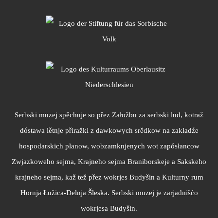
Serbski muzej spěchuje so přez Załožbu za serbski lud, kotraž
dóstawa lětnje přiražki z dawkowych srědkow na zakładźe
hospodarskich planow, wobzamknjenych wot zapósłancow
Zwjazkoweho sejma, Krajneho sejma Braniborskeje a Sakskeho
krajneho sejma, kaž tež přez wokrjes Budyšin a Kulturny rum
Hornja Łužica-Delnja Šleska. Serbski muzej je zarjadnišćo
wokrjesa Budyšin.