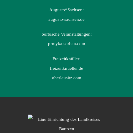
Augusto*Sachsen:
augusto-sachsen.de
Sorbische Veranstaltungen:
protyka.sorben.com
Freizeitknüller:
freizeitknueller.de
oberlausitz.com