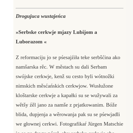
Drogujuca wustajeńca
»Serbske cerkwje mjazy Lubijom a
Luborazom
«
Z reformaciju jo se pśesajźiła teke serbšćina ako
namšarska rěc. W městach su dali Serbam
swójske cerkwje, kenž su cesto byli wótnožki
nimskich měsćańskich cerkwjow. Wusłužone
kloštarske cerkwje a kapałki su se wužywali za
wětšy źěl jano za namše z prjatkowanim. Bóže
blida, dupjenja a wěrowanja pak su se pśewjadli
we głownej cerkwi. Fotografikaŕ Jürgen Matschie