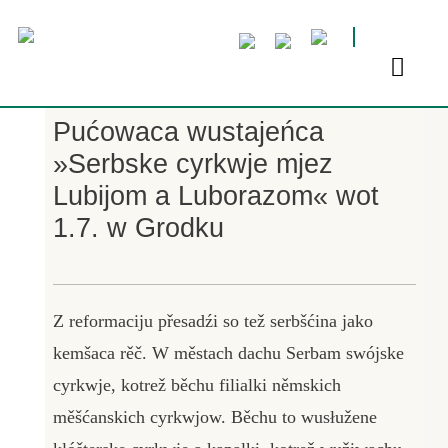
Pućowaca wustajeńca
»Serbske cyrkwje mjez
Lubijom a Luborazom« wot
1.7. w Grodku
Z reformaciju přesadźi so tež serbšćina jako
kemšaca rěč. W městach dachu Serbam swójske
cyrkwje, kotrež běchu filialki němskich
měšćanskich cyrkwjow. Běchu to wusłužene