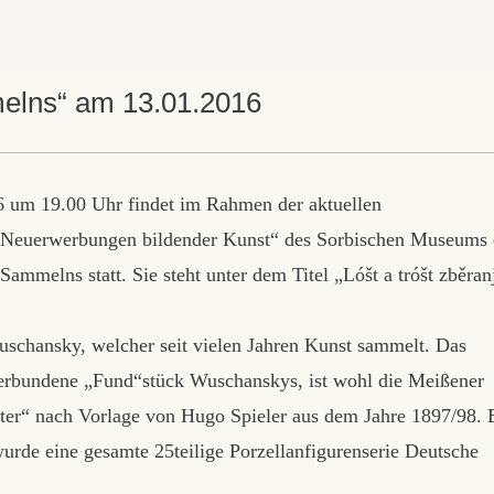
melns“ am 13.01.2016
m 19.00 Uhr findet im Rahmen der aktuellen
 Neuerwerbungen bildender Kunst“ des Sorbischen Museums 
mmelns statt. Sie steht unter dem Titel „Lóšt a tróšt zběran
uschansky, welcher seit vielen Jahren Kunst sammelt. Das
verbundene „Fund“stück Wuschanskys, ist wohl die Meißener
tter“ nach Vorlage von Hugo Spieler aus dem Jahre 1897/98. 
urde eine gesamte 25teilige Porzellanfigurenserie Deutsche