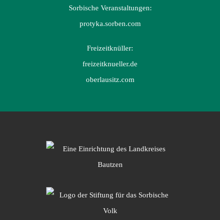
Sorbische Veranstaltungen:
protyka.sorben.com
Freizeitknüller:
freizeitknueller.de
oberlausitz.com