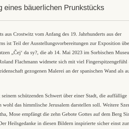
g eines bäuerlichen Prunkstücks
ts aus Crostwitz vom Anfang des 19. Jahrhunderts aus der
ist Teil der Ausstellungsvorbereitungen zur Exposition übe
utzen „Čej‘ da sy?, die ab 14. Mai 2023 im Sorbischen Muse
Roland Flachmann widmete sich mit viel Fingerspitzengefühl 
leidenschaft gezogenen Malerei an der spanischen Wand als a
seinem schützenden Schwert über einer Stadt, die auffällige
h wohl das himmlische Jerusalem darstellen soll. Weitere Sze
atha, Mose empfängt die zehn Gebote Gottes auf dem Berg Si
er Heilsgedanke in diesen Bildern inspirierte sicher einst zu