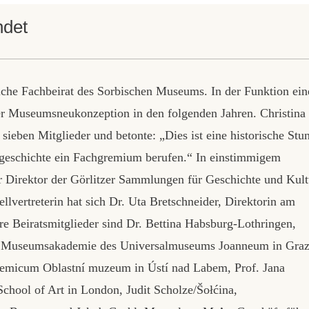
ndet
iche Fachbeirat des Sorbischen Museums. In der Funktion ein
der Museumsneukonzeption in den folgenden Jahren. Christina
ieben Mitglieder und betonte: „Dies ist eine historische Stu
geschichte ein Fachgremium berufen.“ In einstimmigem
r Direktor der Görlitzer Sammlungen für Geschichte und Kult
ellvertreterin hat sich Dr. Uta Bretschneider, Direktorin am
ere Beiratsmitglieder sind Dr. Bettina Habsburg-Lothringen,
der Museumsakademie des Universalmuseums Joanneum in Graz
micum Oblastní muzeum in Ústí nad Labem, Prof. Jana
School of Art in London, Judit Scholze/Šołćina,