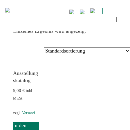
Startseite
/
Produkte verschlagwortet mit
„Skulpturen“
/ Seite 1
Einzelnes Ergebnis wird angezeigt
Ausstellung
skatalog
5,00
€
inkl.
MwSt.
zzgl.
Versand
In den