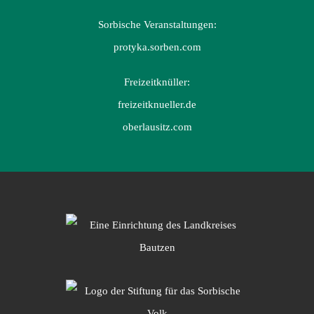
Sorbische Veranstaltungen:
protyka.sorben.com
Freizeitknüller:
freizeitknueller.de
oberlausitz.com