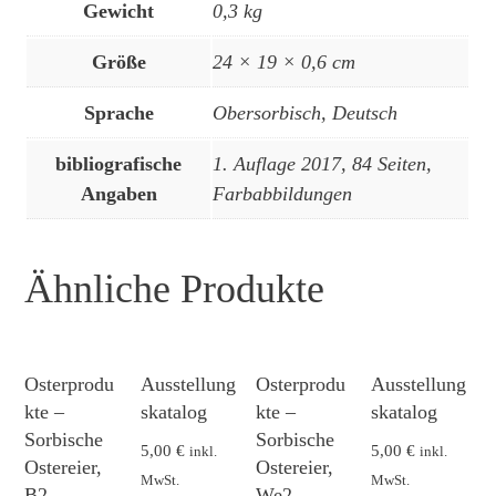
Gewicht
0,3 kg
Größe
24 × 19 × 0,6 cm
Sprache
Obersorbisch, Deutsch
bibliografische
1. Auflage 2017, 84 Seiten,
Angaben
Farbabbildungen
Ähnliche Produkte
Osterprodu
Ausstellung
Osterprodu
Ausstellung
kte –
skatalog
kte –
skatalog
Sorbische
Sorbische
5,00
€
5,00
€
inkl.
inkl.
Ostereier,
Ostereier,
MwSt.
MwSt.
B2
We2