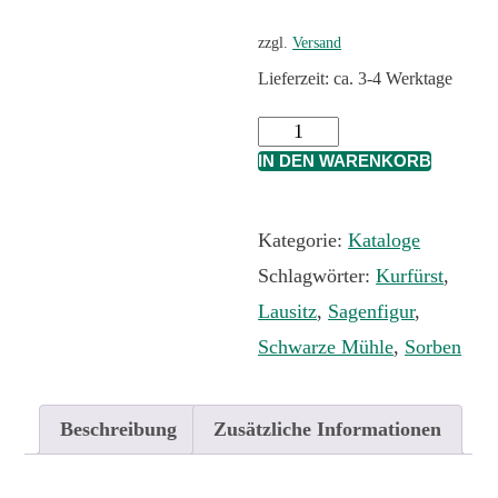
zzgl.
Versand
Lieferzeit: ca. 3-4 Werktage
Ausstellungskatalog
IN DEN WARENKORB
Menge
Kategorie:
Kataloge
Schlagwörter:
Kurfürst
,
Lausitz
,
Sagenfigur
,
Schwarze Mühle
,
Sorben
Beschreibung
Zusätzliche Informationen